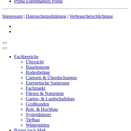
Prima Eigenmarken Portal
Impressum
|
Datenschutzerklärung
|
Verbraucherschlichtung
Fachbereiche
Übersicht
Bauelemente
Bodenbeläge
Carports & Überdachungen
Energetische Sanierung
Fachmarkt
Fliesen & Naturstein
Garten- & Landschaftsbau
Großkunden
Roh- & Hochbau
Systemhäuser
Tiefbau
Wintergärten
Bauen nach Maß