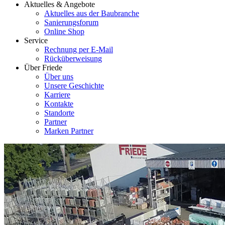
Aktuelles & Angebote
Aktuelles aus der Baubranche
Sanierungsforum
Online Shop
Service
Rechnung per E-Mail
Rücküberweisung
Über Friede
Über uns
Unsere Geschichte
Karriere
Kontakte
Standorte
Partner
Marken Partner